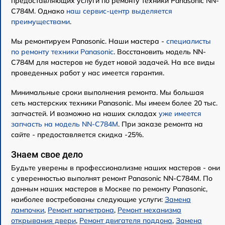
предоставляющих услуги по ремонту техники Panasonic NN-
C784M. Однако
наш сервис-центр выделяется
преимуществами
.
Мы ремонтируем Panasonic. Наши мастера -
специалисты
по ремонту техники Panasonic
. Восстановить модель NN-
C784M для мастеров не будет новой задачей. На все виды
проведенных работ у нас имеется гарантия.
Минимальные сроки выполнения ремонта. Мы большая
сеть мастерских техники Panasonic. Мы имеем более 20 тыс.
запчастей. И возможно на наших складах
уже имеется
запчасть на модель NN-C784M
. При заказе ремонта на
сайте - предоставляется скидка -25%.
Знаем свое дело
Будьте уверены в профессионализме наших мастеров - они
с уверенностью выполнят ремонт Panasonic NN-C784M. По
данным наших мастеров в Москве по ремонту Panasonic,
наиболее востребованы следующие услуги:
Замена
лампочки
,
Ремонт магнетрона
,
Ремонт механизма
открывания двери
,
Ремонт двигателя поддона
,
Замена