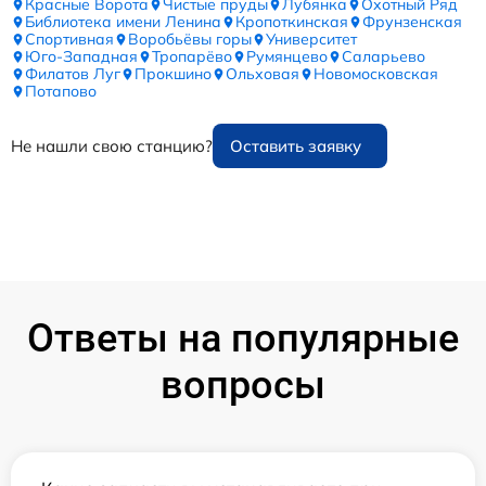
Красные Ворота
Чистые пруды
Лубянка
Охотный Ряд
Библиотека имени Ленина
Кропоткинская
Фрунзенская
Спортивная
Воробьёвы горы
Университет
Юго-Западная
Тропарёво
Румянцево
Саларьево
Филатов Луг
Прокшино
Ольховая
Новомосковская
Потапово
Не нашли свою станцию?
Оставить заявку
Ответы на популярные
вопросы