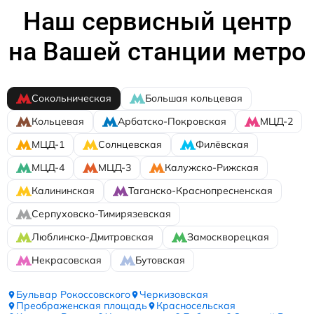
Наш сервисный центр
на Вашей станции метро
Сокольническая
Большая кольцевая
Кольцевая
Арбатско-Покровская
МЦД-2
МЦД-1
Солнцевская
Филёвская
МЦД-4
МЦД-3
Калужско-Рижская
Калининская
Таганско-Краснопресненская
Серпуховско-Тимирязевская
Люблинско-Дмитровская
Замоскворецкая
Некрасовская
Бутовская
Бульвар Рокоссовского
Черкизовская
Преображенская площадь
Красносельская