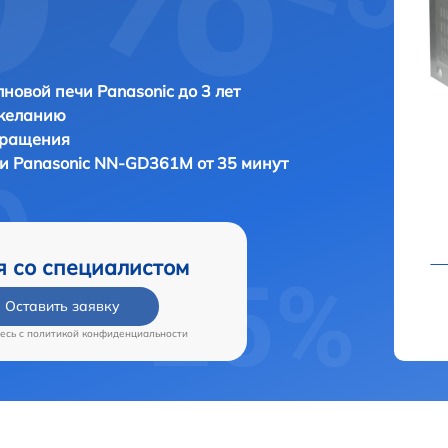
новой печи Panasonic до 3 лет
 желанию
бращения
чи
Panasonic NN-GD361M от 35 минут
я со специалистом
Оставить заявку
есь c
политикой конфиденциальности