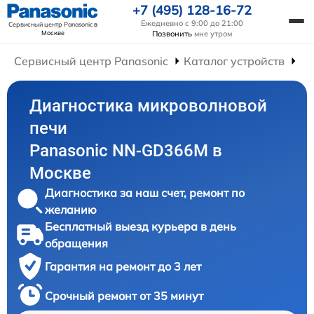
+7 (495) 128-16-72
Ежедневно с 9:00 до 21:00
Сервисный центр Panasonic
в
Москве
Позвонить
мне утром
Сервисный центр Panasonic
Каталог устройств
Ре
Диагностика микроволновой
печи
Panasonic NN-GD366M в
Москве
Диагностика за наш счет, ремонт по
желанию
Бесплатный выезд курьера в день
обращения
Гарантия на ремонт до 3 лет
Срочный ремонт от 35 минут