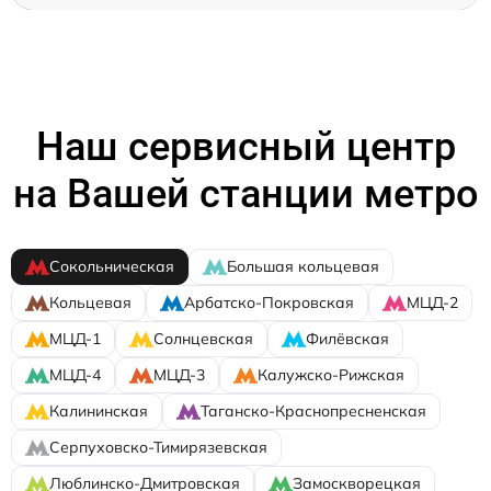
Наш сервисный центр
на Вашей станции метро
Сокольническая
Большая кольцевая
Кольцевая
Арбатско-Покровская
МЦД-2
МЦД-1
Солнцевская
Филёвская
МЦД-4
МЦД-3
Калужско-Рижская
Калининская
Таганско-Краснопресненская
Серпуховско-Тимирязевская
Люблинско-Дмитровская
Замоскворецкая