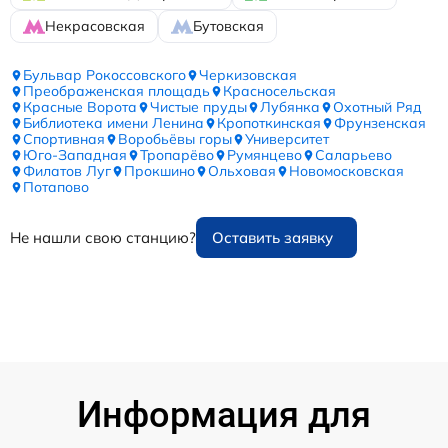
Некрасовская
Бутовская
Бульвар Рокоссовского
Черкизовская
Преображенская площадь
Красносельская
Красные Ворота
Чистые пруды
Лубянка
Охотный Ряд
Библиотека имени Ленина
Кропоткинская
Фрунзенская
Спортивная
Воробьёвы горы
Университет
Юго-Западная
Тропарёво
Румянцево
Саларьево
Филатов Луг
Прокшино
Ольховая
Новомосковская
Потапово
Не нашли свою станцию?
Оставить заявку
Информация для