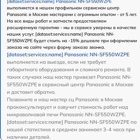
[dataset:services:name] Panasonic NN-SF550WZPE
выполняется в нашем профильном сервисном центр
Panasonic в Москве мастерами с огромным опытом - от 5 лет.
На все виды работ и запчасти предоставляем
расширенную гарантию - мы в сервисе уверены в качестве
наших услуг. [dataset:services:name] Panasonic NN-
SF550WZPE будет стоить на -15% дешевле при оформлении
заказа на сайте через форму заказа звонка.
[dataset:services:name] Panasonic NN-SF550WZPE
выполняется на выезде, если не требует
габаритного оборудования и сложного ремонта. В
таких случаях наш мастер привезет Panasonic NN-
SF550WZPE в сервисный центр Panasonic в Москве
и доставит обратно.
Позвоните и наш мастер сц Panasonic в Москве
проконсультирует и озвучит стоимость работ над
микроволновой печи Panasonic NN-SF550WZPE.
[dataset:services:name] Panasonic NN-SF550WZPE по
нашей статистике в среднем занимает 3-4 часа при
наличии деталей.