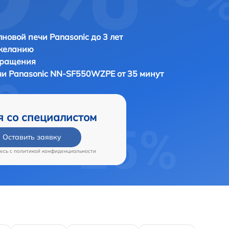
новой печи Panasonic до 3 лет
 желанию
бращения
чи
Panasonic NN-SF550WZPE от 35 минут
я со специалистом
Оставить заявку
есь c
политикой конфиденциальности