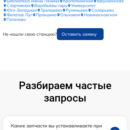
Библиотека имени Ленина
Кропоткинская
Фрунзенская
Спортивная
Воробьёвы горы
Университет
Юго-Западная
Тропарёво
Румянцево
Саларьево
Филатов Луг
Прокшино
Ольховая
Новомосковская
Потапово
Не нашли свою станцию?
Оставить заявку
Разбираем частые
запросы
Какие запчасти вы устанавливаете при