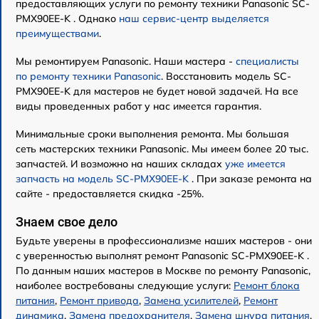
предоставляющих услуги по ремонту техники Panasonic SC-
PMX90EE-K . Однако
наш сервис-центр выделяется
преимуществами
.
Мы ремонтируем Panasonic. Наши мастера -
специалисты
по ремонту техники Panasonic
. Восстановить модель SC-
PMX90EE-K для мастеров не будет новой задачей. На все
виды проведенных работ у нас имеется гарантия.
Минимальные сроки выполнения ремонта. Мы большая
сеть мастерских техники Panasonic. Мы имеем более 20 тыс.
запчастей. И возможно на наших складах
уже имеется
запчасть на модель SC-PMX90EE-K
. При заказе ремонта на
сайте - предоставляется скидка -25%.
Знаем свое дело
Будьте уверены в профессионализме наших мастеров - они
с уверенностью выполнят ремонт Panasonic SC-PMX90EE-K .
По данным наших мастеров в Москве по ремонту Panasonic,
наиболее востребованы следующие услуги:
Ремонт блока
питания
,
Ремонт привода
,
Замена усилителей
,
Ремонт
динамика
,
Замена предохранителя
,
Замена шнура питания
,