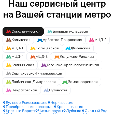
Наш сервисный центр
на Вашей станции метро
Сокольническая
Большая кольцевая
Кольцевая
Арбатско-Покровская
МЦД-2
МЦД-1
Солнцевская
Филёвская
МЦД-4
МЦД-3
Калужско-Рижская
Калининская
Таганско-Краснопресненская
Серпуховско-Тимирязевская
Люблинско-Дмитровская
Замоскворецкая
Некрасовская
Бутовская
Бульвар Рокоссовского
Черкизовская
Преображенская площадь
Красносельская
Красные Ворота
Чистые пруды
Лубянка
Охотный Ряд