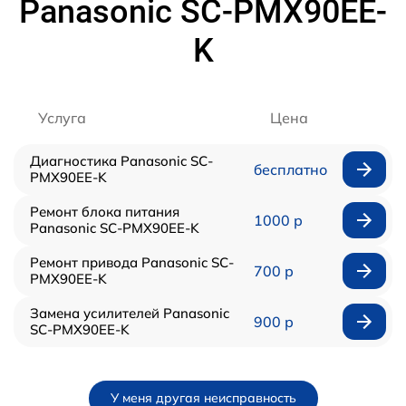
Panasonic SC-PMX90EE-
K
Услуга
Цена
Диагностика Panasonic SC-
бесплатно
PMX90EE-K
Ремонт блока питания
1000 р
Panasonic SC-PMX90EE-K
Ремонт привода Panasonic SC-
700 р
PMX90EE-K
Замена усилителей Panasonic
900 р
SC-PMX90EE-K
У меня другая неисправность