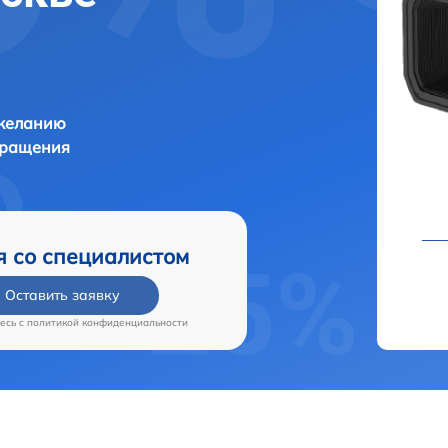
 желанию
бращения
я со специалистом
Оставить заявку
есь c
политикой конфиденциальности